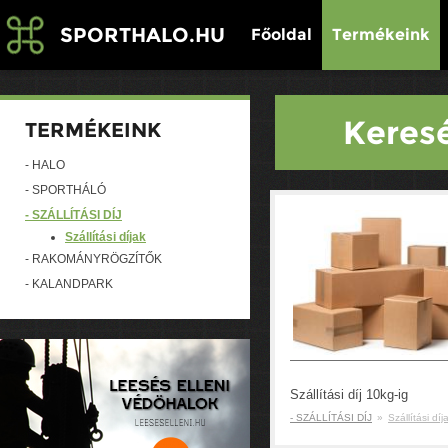
SPORTHALO.HU
Főoldal
Termékeink
Keresé
TERMÉKEINK
- HÁLÓ
- SPORTHÁLÓ
- SZÁLLÍTÁSI DÍJ
Szállítási díjak
- RAKOMÁNYRÖGZÍTŐK
- KALANDPARK
Szállítási díj 10kg-ig
- SZÁLLÍTÁSI DÍJ
»
Szállítási díj