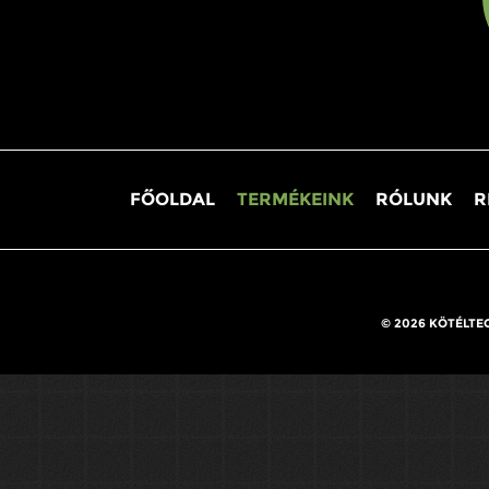
FŐOLDAL
TERMÉKEINK
RÓLUNK
R
© 2026 KÖTÉLTE