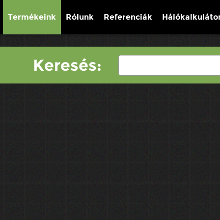
Termékeink
Rólunk
Referenciák
Hálókalkuláto
Keresés: