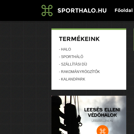
SPORTHALO.HU
Főoldal
TERMÉKEINK
- HÁLÓ
- SPORTHÁLÓ
- SZÁLLÍTÁSI DÍJ
- RAKOMÁNYRÖGZÍTŐK
- KALANDPARK