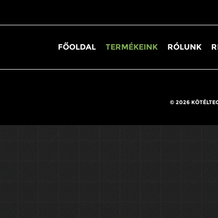
FŐOLDAL
TERMÉKEINK
RÓLUNK
R
© 2026 KÖTÉLTE