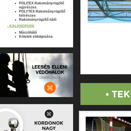
POLITEX Rakományrögzítő
egyrészes
POLYTEX Rakományrögzítő
kétrészes
Rakományrögzítő háló
- KALANDPARK
Mászóháló
Kötelek eldolgozása
• TE