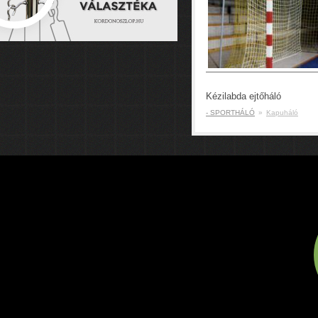
Kézilabda ejtőháló
- SPORTHÁLÓ
»
Kapuháló