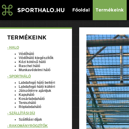
SPORTHALO.HU
Főoldal
Termékeink
TERMÉKEINK
- HÁLÓ
Védőháló
Védőháló kiegészítők
Kézi kötésű háló
Raschel háló
Munkavédelmi háló
- SPORTHÁLÓ
Labdafogó háló beltéri
Labdafogó háló kültéri
Játszótérre ajánljuk
Kapuháló
Kosárlabdaháló
Teniszháló
Röplabdaháló
- SZÁLLÍTÁSI DÍJ
Szállítási díjak
- RAKOMÁNYRÖGZÍTŐK