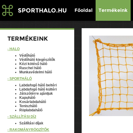
SPORTHALO.HU
Főoldal
Termékeink
TERMÉKEINK
- HÁLÓ
Védőháló
Védőháló kiegészítők
Kézi kötésű háló
Raschel háló
Munkavédelmi háló
- SPORTHÁLÓ
Labdafogó háló beltéri
Labdafogó háló kültéri
Játszótérre ajánljuk
Kapuháló
Kosárlabdaháló
Teniszháló
Röplabdaháló
- SZÁLLÍTÁSI DÍJ
Szállítási díjak
- RAKOMÁNYRÖGZÍTŐK