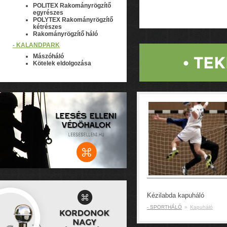
POLITEX Rakományrögzítő
egyrészes
POLYTEX Rakományrögzítő
kétrészes
Rakományrögzítő háló
- KALANDPARK
Mászóháló
• TE
Kötelek eldolgozása
Kézilabda kapuháló
- SPORTHÁLÓ
»
Kapuháló