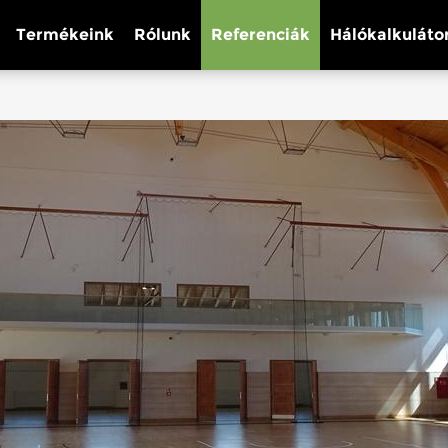
Termékeink
Rólunk
Referenciák
Hálókalkuláto