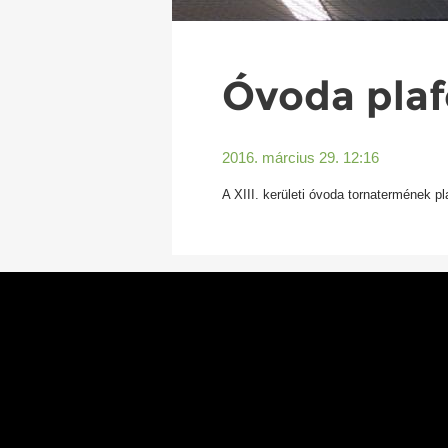
Óvoda plaf
2016. március 29. 12:16
A XIII. kerületi óvoda tornatermének p