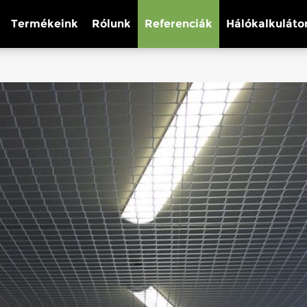
Termékeink
Rólunk
Referenciák
Hálókalkuláto