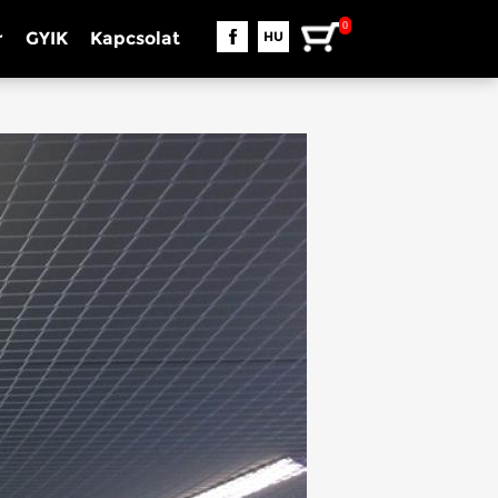
0
r
GYIK
Kapcsolat
HU