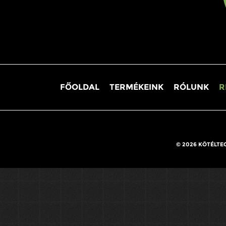
FŐOLDAL
TERMÉKEINK
RÓLUNK
R
© 2026 KÖTÉLTE