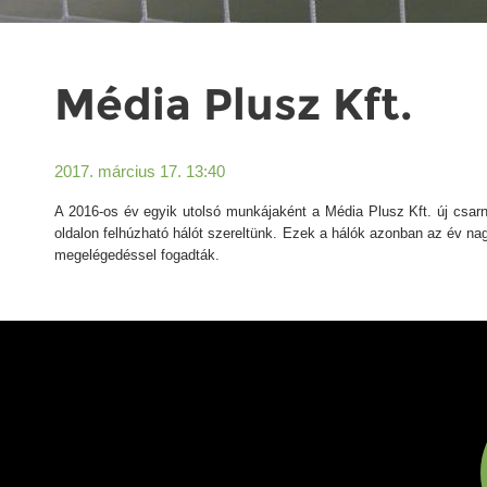
Média Plusz Kft.
2017. március 17. 13:40
A 2016-os év egyik utolsó munkájaként a Média Plusz Kft. új csa
oldalon felhúzható hálót szereltünk. Ezek a hálók azonban az év na
megelégedéssel fogadták.