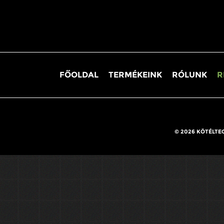
FŐOLDAL
TERMÉKEINK
RÓLUNK
R
© 2026 KÖTÉLTE