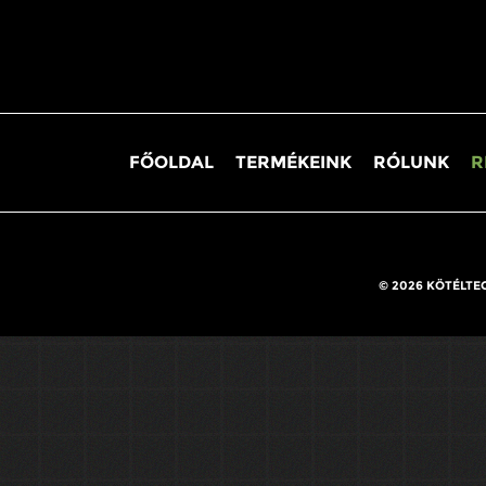
FŐOLDAL
TERMÉKEINK
RÓLUNK
R
© 2026 KÖTÉLTE