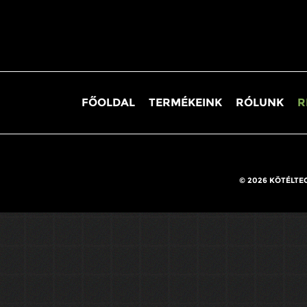
FŐOLDAL
TERMÉKEINK
RÓLUNK
R
© 2026 KÖTÉLTE