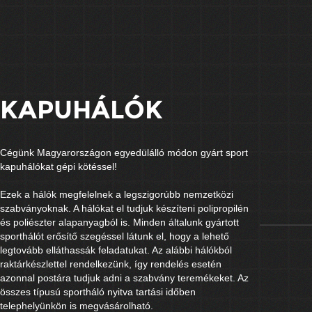
KAPUHÁLÓK
Cégünk Magyarországon egyedülálló módon gyárt sport
kapuhálókat gépi kötéssel!
Ezek a hálók megfelelnek a legszigorúbb nemzetközi
szabványoknak. A hálókat el tudjuk készíteni polipropilén
és poliészter alapanyagból is. Minden általunk gyártott
sporthálót erősítő szegéssel látunk el, hogy a lehető
legtovább elláthassák feladatukat. Az alábbi hálókból
raktárkészlettel rendelkezünk, így rendelés esetén
azonnal postára tudjuk adni a szabvány teremékeket. Az
összes típusú sportháló nyitva tartási időben
telephelyünkön is megvásárolható.