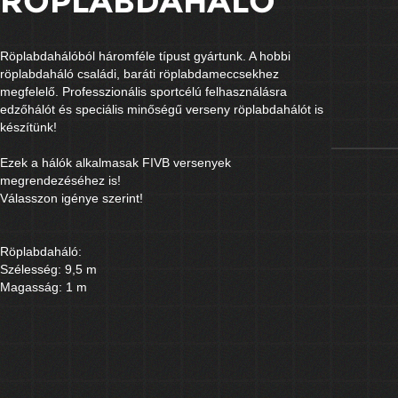
RÖPLABDAHÁLÓ
Röplabdahálóból háromféle típust gyártunk. A hobbi
röplabdaháló családi, baráti röplabdameccsekhez
megfelelő. Professzionális sportcélú felhasználásra
edzőhálót és speciális minőségű verseny röplabdahálót is
készítünk!
Ezek a hálók alkalmasak FIVB versenyek
megrendezéséhez is!
Válasszon igénye szerint!
Röplabdaháló:
Szélesség: 9,5 m
Magasság: 1 m