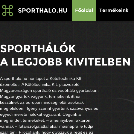
SPORTHALO.HU
Főoldal
Termékeink
SPORTHÁLÓK
A LEGJOBB KIVITELBEN
A sporthalo.hu honlapot a Kötéltechnika Kft.
üzemelteti. A Kötéltechnika Kft. piacvezető
Magyarországon sportháló és védőháló gyártásban.
Magyar gyártók vagyunk, termékeink itthon
készülnek az európai minőségi előírásoknak
megfelelően. Igény szerint gyártunk szabványos és
egyedi méretű hálókat egyaránt. Cégünk a
megrendelt termékeket, – amennyiben raktáron
vannak – futárszolgálattal akár másnapra le tudja
szállítani. Filozófiánk, hogy ötvözzük a régit és az