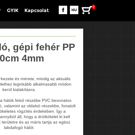
0
r
GYIK
Kapcsolat
HU
ó, gépi fehér PP
10cm 4mm
kezete és mérete, mindig az aktuális
rülethez leginkább alkalmasabb módon
kerül kialakításra.
a hálók felső részébe PVC bevonatos
ó, valamint az oldalsó részekbe, fonatolt
 tökéletes rögzítés érdekében. Így a
annyiból áll, hogy a drótkötelet ki kell
t területre és az máris tartja az egész
labdafogó hálót.