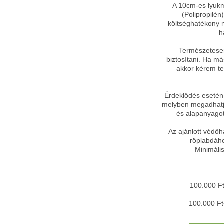
A 10cm-es lyuk
(Polipropilén
költséghatékony m
h
Természetesen 
biztosítani. Ha m
akkor kérem te
Érdeklődés esetén 
melyben megadhatja
és alapanyagot
Az ajánlott védőh
röplabdáho
Minimáli
100.000 F
100.000 Ft