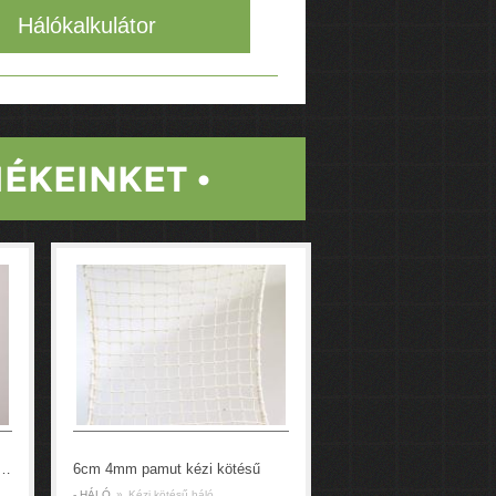
ÉKEINKET •
ó, gépi fehér PP 4,5cm 4mm
6cm 4mm pamut kézi kötésű
- HÁLÓ
»
Kézi kötésű háló