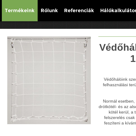
Termékeink
Rólunk
Referenciák
Hálókalkuláto
Védőhál
Védőhálóink szer
felhasználási te
Normál esetben, 
drótkötél- és az als
kötél kerül, a
felszerelés csak 
feszíteni a kíván