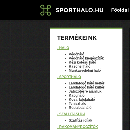
SPORTHALO.HU
Főoldal
TERMÉKEINK
- HÁLÓ
Védőháló
Védőháló kiegészítők
Kézi kötésű háló
Raschel háló
Munkavédelmi háló
- SPORTHÁLÓ
Labdafogó háló beltéri
Labdafogó háló kültéri
Játszótérre ajánljuk
Kapuháló
Kosárlabdaháló
Teniszháló
Röplabdaháló
- SZÁLLÍTÁSI DÍJ
Szállítási díjak
- RAKOMÁNYRÖGZÍTŐK