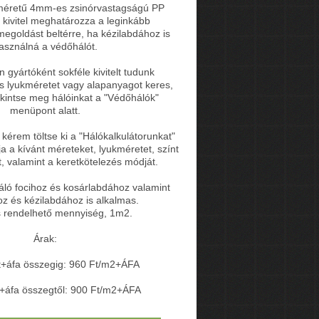
méretű 4mm-es zsinórvastagságú PP
) kivitel meghatározza a leginkább
egoldást beltérre, ha kézilabdához is
asználná a védőhálót.
gyártóként sokféle kivitelt tudunk
ás lyukméretet vagy alapanyagot keres,
kintse meg hálóinkat a "Védőhálók"
menüpont alatt.
kérem töltse ki a "Hálókalkulátorunkat"
 a kívánt méreteket, lyukméretet, színt
, valamint a keretkötelezés módját.
áló focihoz és kosárlabdához valamint
z és kézilabdához is alkalmas.
s rendelhető mennyiség, 1m2.
Árak:
t+áfa összegig: 960 Ft/m2+ÁFA
+áfa összegtől: 900 Ft/m2+ÁFA