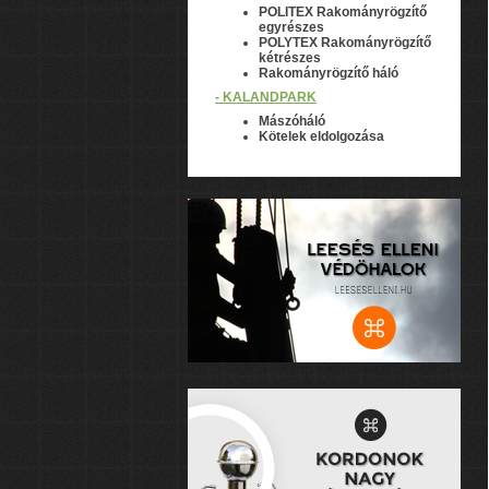
POLITEX Rakományrögzítő
egyrészes
POLYTEX Rakományrögzítő
kétrészes
Rakományrögzítő háló
- KALANDPARK
Mászóháló
Kötelek eldolgozása