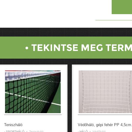
• TEKINTSE MEG TERM
Teniszháló
Védőhál
- SPORTHÁLÓ
»
Teniszháló
- HÁLÓ
»
Védőháló