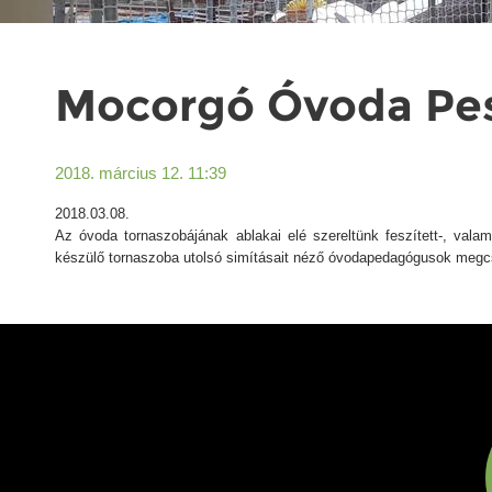
Mocorgó Óvoda Pes
2018. március 12. 11:39
2018.03.08.
Az óvoda tornaszobájának ablakai elé szereltünk feszített-, valami
készülő tornaszoba utolsó simításait néző óvodapedagógusok megc