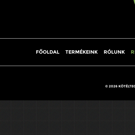
FŐOLDAL
TERMÉKEINK
RÓLUNK
R
© 2026 KÖTÉLTE